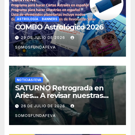
ASTROLOGÍA
BANNERS
COMBO Astrológico 2026
29 DE JULIO DE 2026
SOMOSFUNDAFEVA
NOTICIAS FEVA
SATURNO Retrograda en
Aries… A revisar nuestras
acciones pasadas y pensar
26 DE JULIO DE 2026
mejor las futuras
SOMOSFUNDAFEVA