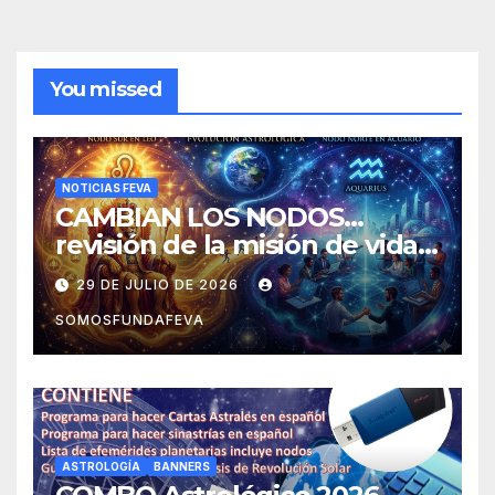
You missed
NOTICIAS FEVA
CAMBIAN LOS NODOS…
revisión de la misión de vida y
experiencias
29 DE JULIO DE 2026
SOMOSFUNDAFEVA
ASTROLOGÍA
BANNERS