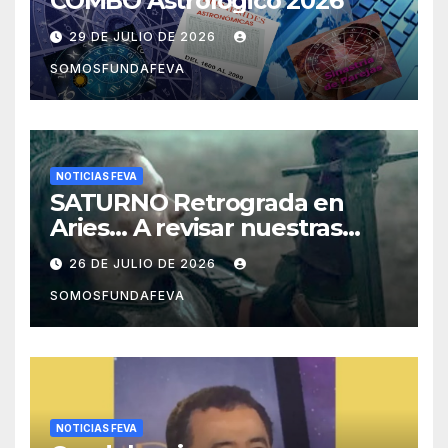
COMBO Astrológico 2026
29 DE JULIO DE 2026
SOMOSFUNDAFEVA
NOTICIAS FEVA
SATURNO Retrograda en
Aries… A revisar nuestras
acciones pasadas y pensar
26 DE JULIO DE 2026
mejor las futuras
SOMOSFUNDAFEVA
NOTICIAS FEVA