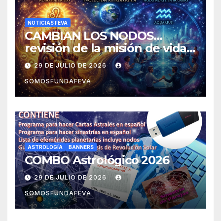
NOTICIAS FEVA
CAMBIAN LOS NODOS…
revisión de la misión de vida y
experiencias
29 DE JULIO DE 2026
SOMOSFUNDAFEVA
ASTROLOGÍA
BANNERS
COMBO Astrológico 2026
29 DE JULIO DE 2026
SOMOSFUNDAFEVA