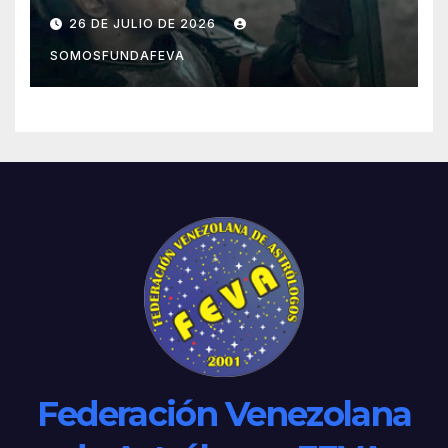
acciones pasadas y pensar
26 DE JULIO DE 2026
mejor las futuras
SOMOSFUNDAFEVA
Federación Venezolana