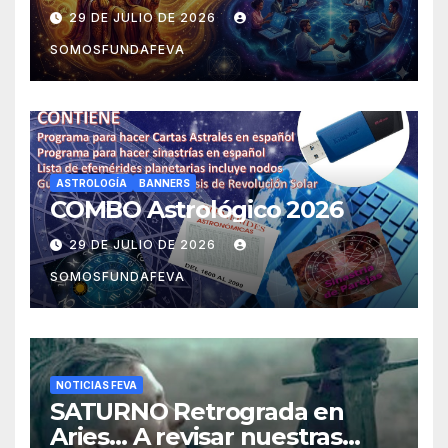
experiencias
29 DE JULIO DE 2026
SOMOSFUNDAFEVA
ASTROLOGÍA
BANNERS
COMBO Astrológico 2026
29 DE JULIO DE 2026
SOMOSFUNDAFEVA
NOTICIAS FEVA
SATURNO Retrograda en
Aries… A revisar nuestras