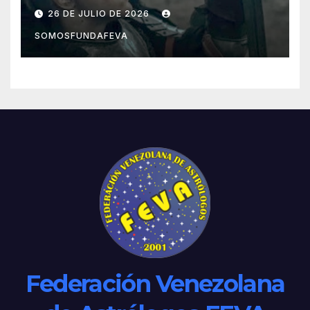
acciones pasadas y pensar
26 DE JULIO DE 2026
mejor las futuras
SOMOSFUNDAFEVA
Federación Venezolana