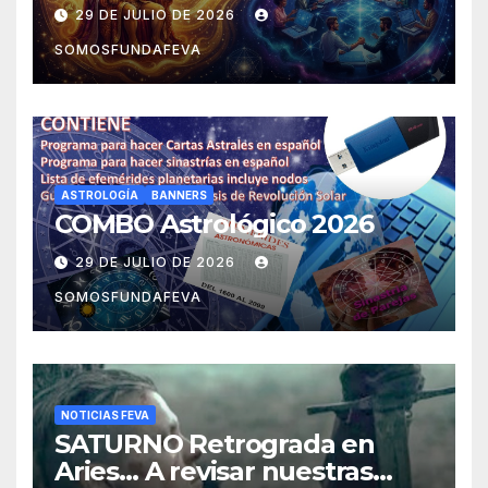
experiencias
29 DE JULIO DE 2026
SOMOSFUNDAFEVA
ASTROLOGÍA
BANNERS
COMBO Astrológico 2026
29 DE JULIO DE 2026
SOMOSFUNDAFEVA
NOTICIAS FEVA
SATURNO Retrograda en
Aries… A revisar nuestras