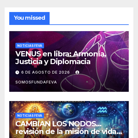
You missed
NOTICIAS FEVA
VENUS en libra: Armonía,
Justicia y Diplomacia
6 DE AGOSTO DE 2026
SOMOSFUNDAFEVA
NOTICIAS FEVA
CAMBIAN LOS NODOS…
revisión de la misión de vida y