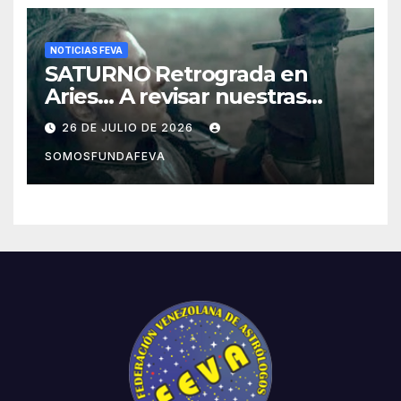
NOTICIAS FEVA
SATURNO Retrograda en
Aries… A revisar nuestras
acciones pasadas y pensar
26 DE JULIO DE 2026
mejor las futuras
SOMOSFUNDAFEVA