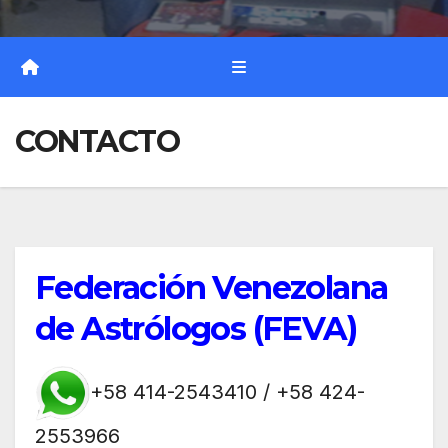
CONTACTO
Federación Venezolana
de Astrólogos (FEVA)
+58 414-2543410 / +58 424-
2553966