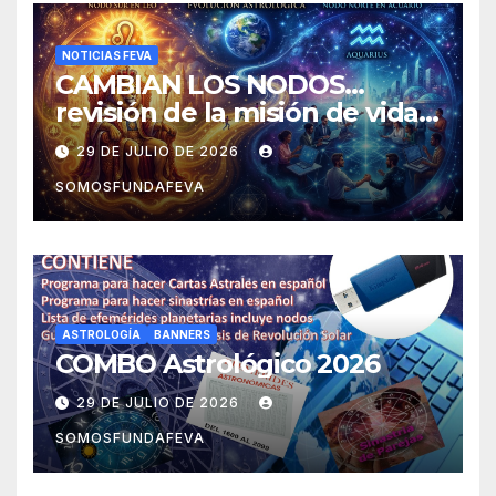
NOTICIAS FEVA
CAMBIAN LOS NODOS…
revisión de la misión de vida y
experiencias
29 DE JULIO DE 2026
SOMOSFUNDAFEVA
ASTROLOGÍA
BANNERS
COMBO Astrológico 2026
29 DE JULIO DE 2026
SOMOSFUNDAFEVA