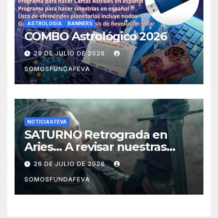
ASTROLOGÍA
BANNERS
COMBO Astrológico 2026
29 DE JULIO DE 2026
SOMOSFUNDAFEVA
NOTICIAS FEVA
SATURNO Retrograda en
Aries… A revisar nuestras
acciones pasadas y pensar
26 DE JULIO DE 2026
mejor las futuras
SOMOSFUNDAFEVA