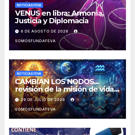
NOTICIAS FEVA
VENUS en libra: Armonía,
Justicia y Diplomacia
6 DE AGOSTO DE 2026
SOMOSFUNDAFEVA
NOTICIAS FEVA
CAMBIAN LOS NODOS…
revisión de la misión de vida y
experiencias
29 DE JULIO DE 2026
SOMOSFUNDAFEVA