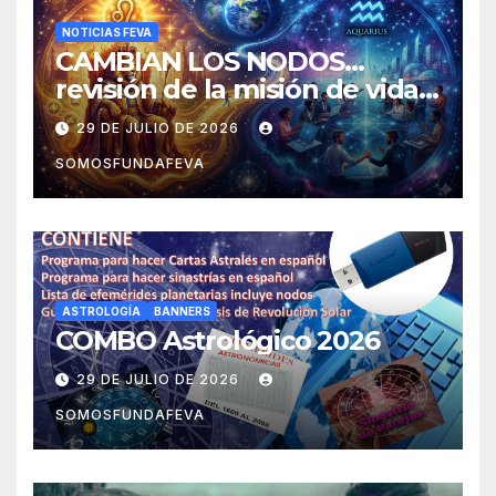
NOTICIAS FEVA
CAMBIAN LOS NODOS…
revisión de la misión de vida y
experiencias
29 DE JULIO DE 2026
SOMOSFUNDAFEVA
ASTROLOGÍA
BANNERS
COMBO Astrológico 2026
29 DE JULIO DE 2026
SOMOSFUNDAFEVA