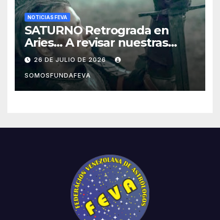
NOTICIAS FEVA
SATURNO Retrograda en
Aries… A revisar nuestras
acciones pasadas y pensar
26 DE JULIO DE 2026
mejor las futuras
SOMOSFUNDAFEVA