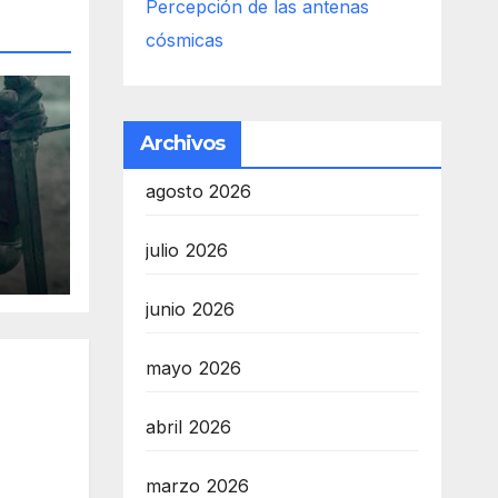
Percepción de las antenas
cósmicas
Archivos
agosto 2026
es
julio 2026
r
s
junio 2026
mayo 2026
abril 2026
marzo 2026