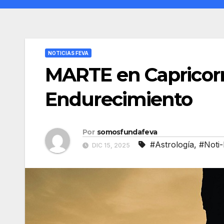
NOTICIAS FEVA
MARTE en Capricorn
Endurecimiento
Por
somosfundafeva
#Astrología
,
#Noti
DIC 15, 2025