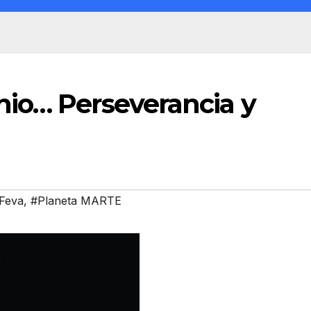
io… Perseverancia y
-Feva
,
#Planeta MARTE