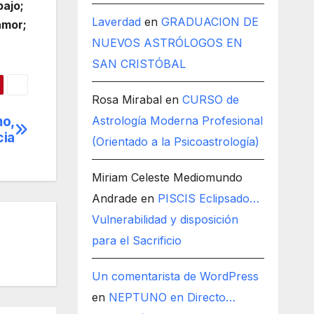
bajo;
Laverdad
en
GRADUACION DE
amor;
NUEVOS ASTRÓLOGOS EN
SAN CRISTÓBAL
Rosa Mirabal
en
CURSO de
mo,
Astrología Moderna Profesional
cia
(Orientado a la Psicoastrología)
Miriam Celeste Mediomundo
Andrade
en
PISCIS Eclipsado…
Vulnerabilidad y disposición
para el Sacrificio
Un comentarista de WordPress
en
NEPTUNO en Directo…