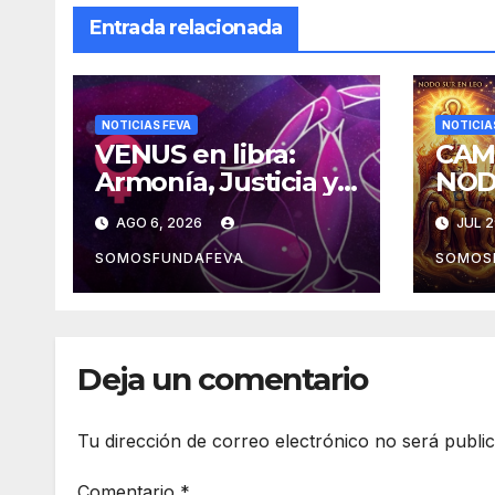
Entrada relacionada
NOTICIAS FEVA
NOTICIA
VENUS en libra:
CAM
Armonía, Justicia y
NOD
Diplomacia
la m
AGO 6, 2026
JUL 2
expe
SOMOSFUNDAFEVA
SOMOS
Deja un comentario
Tu dirección de correo electrónico no será publi
Comentario
*