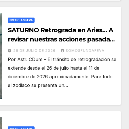
NOTICIAS FEVA
SATURNO Retrograda en Aries… A
revisar nuestras acciones pasadas
y pensar mejor las futuras
26 DE JULIO DE 2026
SOMOSFUNDAFEVA
Por Astr. CDum – El tránsito de retrogradación se
extiende desde el 26 de julio hasta el 11 de
diciembre de 2026 aproximadamente. Para todo
el zodiaco se presenta un…