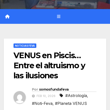
NOTICIAS FEVA
VENUS en Piscis…
Entre el altruismo y
las ilusiones
Por
somosfundafeva
#Astrología
,
FEB 10, 2026
#Noti-Feva
,
#Planeta VENUS