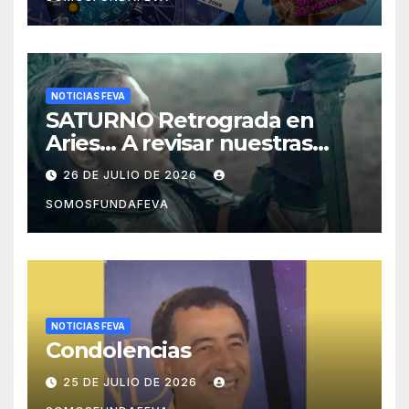
NOTICIAS FEVA
SATURNO Retrograda en
Aries… A revisar nuestras
acciones pasadas y pensar
26 DE JULIO DE 2026
mejor las futuras
SOMOSFUNDAFEVA
NOTICIAS FEVA
Condolencias
25 DE JULIO DE 2026