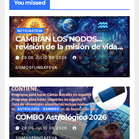
You missed
NOTICIAS FEVA
CAMBIAN LOS NODOS…
revisión de la misión de vida y
experiencias
29 DE JULIO DE 2026
SOMOSFUNDAFEVA
ASTROLOGÍA
BANNERS
COMBO Astrológico 2026
29 DE JULIO DE 2026
SOMOSFUNDAFEVA