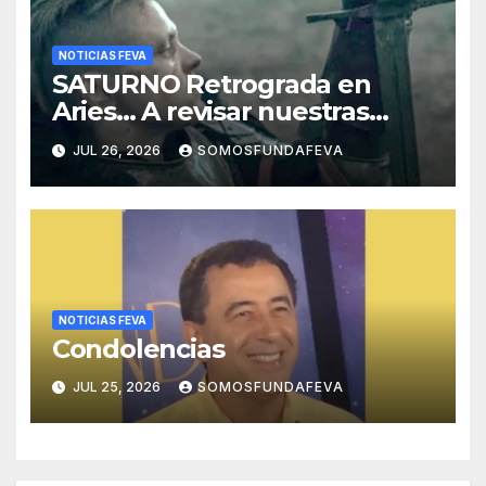
NOTICIAS FEVA
SATURNO Retrograda en
Aries… A revisar nuestras
acciones pasadas y pensar
JUL 26, 2026
SOMOSFUNDAFEVA
mejor las futuras
NOTICIAS FEVA
Condolencias
JUL 25, 2026
SOMOSFUNDAFEVA