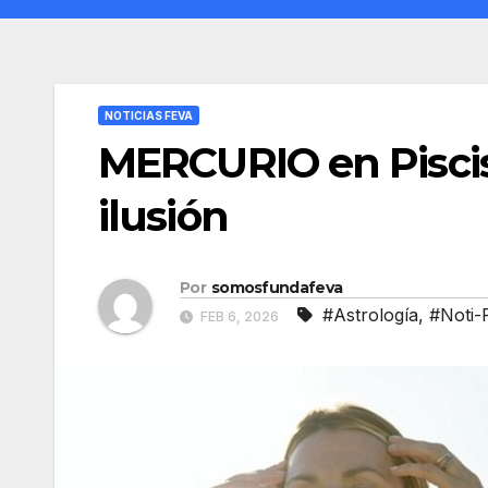
NOTICIAS FEVA
MERCURIO en Piscis
ilusión
Por
somosfundafeva
#Astrología
,
#Noti-
FEB 6, 2026