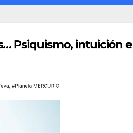
… Psiquismo, intuición e
Feva
,
#Planeta MERCURIO