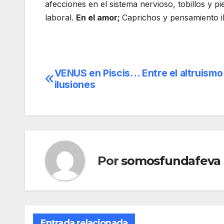
afecciones en el sistema nervioso, tobillos y pi
laboral.
En el amor;
Caprichos y pensamiento il
VENUS en Piscis… Entre el altruismo 
Navegación
ilusiones
de
entradas
Por
somosfundafeva
Entrada relacionada