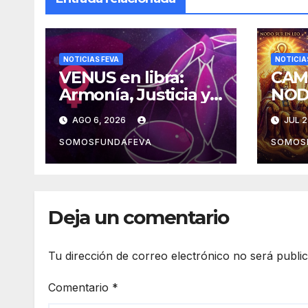
NOTICIAS FEVA
NOTICIA
VENUS en libra:
CAM
Armonía, Justicia y
NOD
Diplomacia
la m
AGO 6, 2026
JUL 2
expe
SOMOSFUNDAFEVA
SOMOS
Deja un comentario
Tu dirección de correo electrónico no será publi
Comentario
*