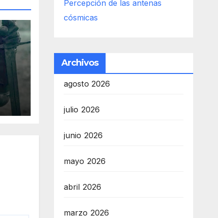
Percepción de las antenas
cósmicas
Archivos
agosto 2026
es
r
julio 2026
s
junio 2026
mayo 2026
abril 2026
marzo 2026