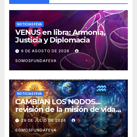
NOTICIAS FEVA
VENUS en libra: Armonía,
Justicia y Diplomacia
6 DE AGOSTO DE 2026
SOMOSFUNDAFEVA
NOTICIAS FEVA
CAMBIAN LOS NODOS…
revisión de la misión de vida y
experiencias
29 DE JULIO DE 2026
SOMOSFUNDAFEVA