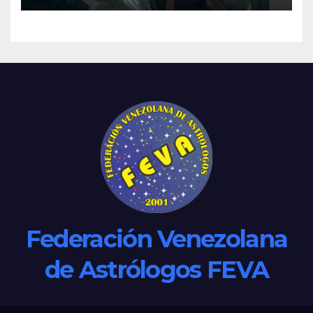
Federación Venezolana
de Astrólogos FEVA