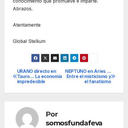
conocimiento que promueve e imparte.
Abrazos.
Atentamente
Global Stellium
URANO directo en
NEPTUNO en Aries …
Navegación
Tauro… La economía
Entre el misticismo y
impredecible
el fanatismo
de
entradas
Por
somosfundafeva