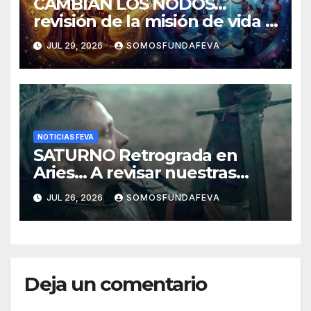
CAMBIAN LOS NODOS…
revisión de la misión de vida y
experiencias
JUL 29, 2026
SOMOSFUNDAFEVA
NOTICIAS FEVA
SATURNO Retrograda en
Aries… A revisar nuestras
acciones pasadas y pensar
JUL 26, 2026
SOMOSFUNDAFEVA
mejor las futuras
Deja un comentario