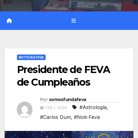
NOTICIAS FEVA
Presidente de FEVA
de Cumpleaños
Por
somosfundafeva
#Astrología
,
FEB 1, 2026
#Carlos Dum
,
#Noti-Feva