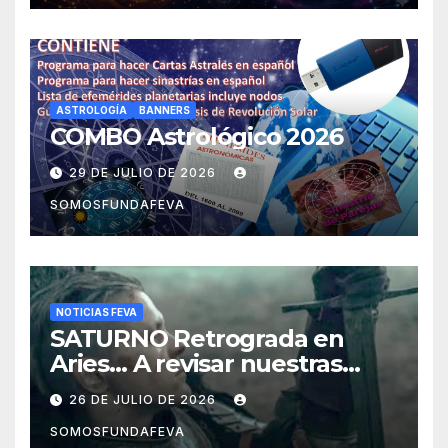
ASTROLOGÍA
BANNERS
COMBO Astrológico 2026
29 DE JULIO DE 2026
SOMOSFUNDAFEVA
NOTICIAS FEVA
SATURNO Retrograda en
Aries… A revisar nuestras
acciones pasadas y pensar
26 DE JULIO DE 2026
mejor las futuras
SOMOSFUNDAFEVA