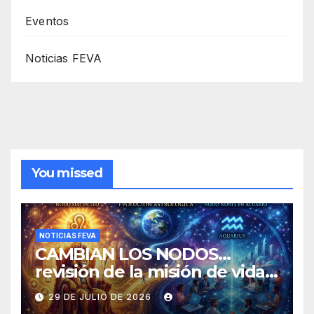
Eventos
Noticias FEVA
You missed
NOTICIAS FEVA
CAMBIAN LOS NODOS…
revisión de la misión de vida y
experiencias
29 DE JULIO DE 2026