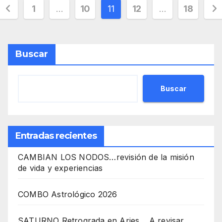
Posts
1
…
10
11
12
…
18
pagination
Buscar
Buscar
Entradas recientes
CAMBIAN LOS NODOS…revisión de la misión
de vida y experiencias
COMBO Astrológico 2026
SATURNO Retrograda en Aries… A revisar