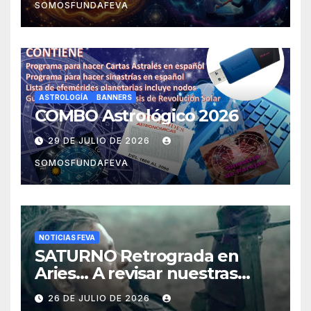
SOMOSFUNDAFEVA
ASTROLOGÍA
BANNERS
COMBO Astrológico 2026
29 DE JULIO DE 2026
SOMOSFUNDAFEVA
NOTICIAS FEVA
SATURNO Retrograda en
Aries… A revisar nuestras
acciones pasadas y pensar
26 DE JULIO DE 2026
mejor las futuras