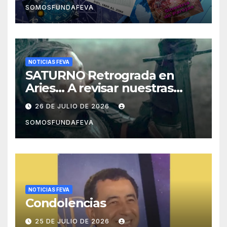
SOMOSFUNDAFEVA
NOTICIAS FEVA
SATURNO Retrograda en
Aries… A revisar nuestras
acciones pasadas y pensar
26 DE JULIO DE 2026
mejor las futuras
SOMOSFUNDAFEVA
NOTICIAS FEVA
Condolencias
25 DE JULIO DE 2026