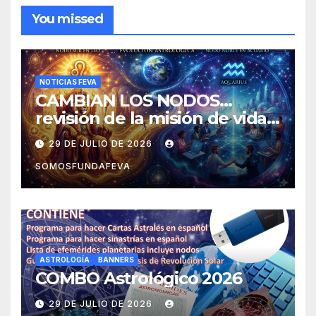
You missed
NOTICIAS FEVA
CAMBIAN LOS NODOS…
revisión de la misión de vida y
experiencias
29 DE JULIO DE 2026
SOMOSFUNDAFEVA
ASTROLOGÍA
BANNERS
COMBO Astrológico 2026
29 DE JULIO DE 2026