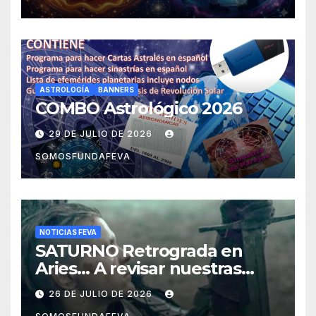
ASTROLOGÍA
BANNERS
COMBO Astrológico 2026
29 DE JULIO DE 2026
SOMOSFUNDAFEVA
NOTICIAS FEVA
SATURNO Retrograda en
Aries… A revisar nuestras
acciones pasadas y pensar
26 DE JULIO DE 2026
mejor las futuras