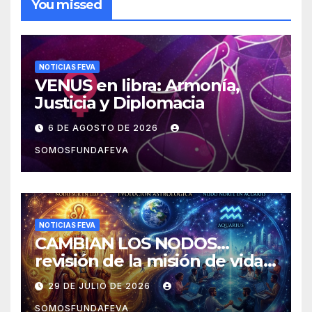
You missed
NOTICIAS FEVA
VENUS en libra: Armonía,
Justicia y Diplomacia
6 DE AGOSTO DE 2026
SOMOSFUNDAFEVA
NOTICIAS FEVA
CAMBIAN LOS NODOS…
revisión de la misión de vida y
experiencias
29 DE JULIO DE 2026
SOMOSFUNDAFEVA