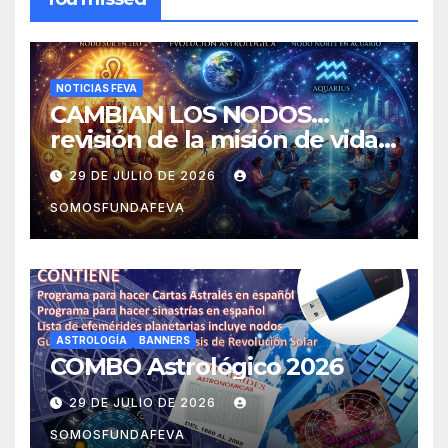
NOTICIAS FEVA
CAMBIAN LOS NODOS…
revisión de la misión de vida y
experiencias
29 DE JULIO DE 2026
SOMOSFUNDAFEVA
ASTROLOGÍA
BANNERS
COMBO Astrológico 2026
29 DE JULIO DE 2026
SOMOSFUNDAFEVA