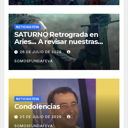
NOTICIAS FEVA
SATURNO Retrograda en
Aries… A revisar nuestras
acciones pasadas y pensar
26 DE JULIO DE 2026
mejor las futuras
SOMOSFUNDAFEVA
NOTICIAS FEVA
Condolencias
25 DE JULIO DE 2026
SOMOSFUNDAFEVA