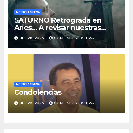
NOTICIAS FEVA
SATURNO Retrograda en
Aries… A revisar nuestras
acciones pasadas y pensar
JUL 26, 2026
SOMOSFUNDAFEVA
mejor las futuras
NOTICIAS FEVA
Condolencias
JUL 25, 2026
SOMOSFUNDAFEVA