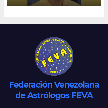
Federación Venezolana
de Astrólogos FEVA