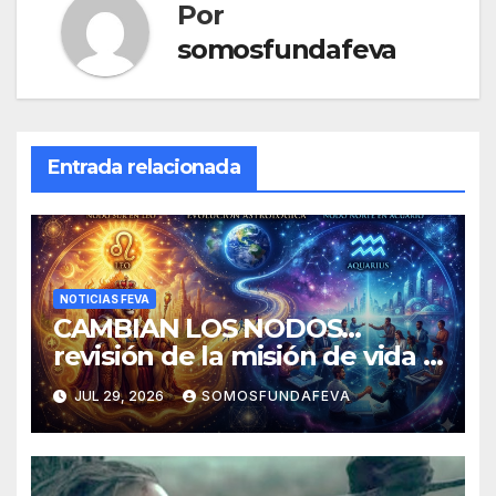
Por
somosfundafeva
Entrada relacionada
NOTICIAS FEVA
CAMBIAN LOS NODOS…
revisión de la misión de vida y
experiencias
JUL 29, 2026
SOMOSFUNDAFEVA