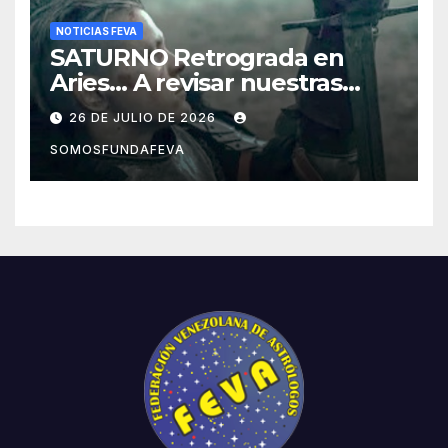
NOTICIAS FEVA
SATURNO Retrograda en
Aries… A revisar nuestras
acciones pasadas y pensar
26 DE JULIO DE 2026
mejor las futuras
SOMOSFUNDAFEVA