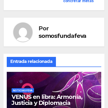
concretar metas
de
entradas
Por
somosfundafeva
Entrada relacionada
NOTICIAS FEVA
VENUS en libra: Armonía,
Justicia y Diplomacia