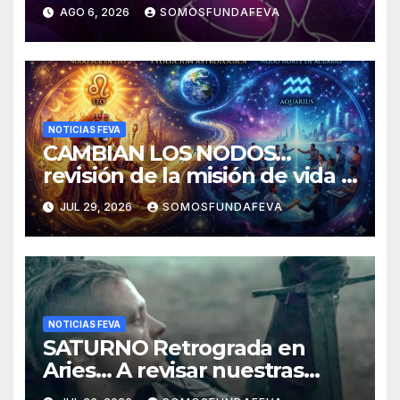
AGO 6, 2026
SOMOSFUNDAFEVA
NOTICIAS FEVA
CAMBIAN LOS NODOS…
revisión de la misión de vida y
experiencias
JUL 29, 2026
SOMOSFUNDAFEVA
NOTICIAS FEVA
SATURNO Retrograda en
Aries… A revisar nuestras
acciones pasadas y pensar