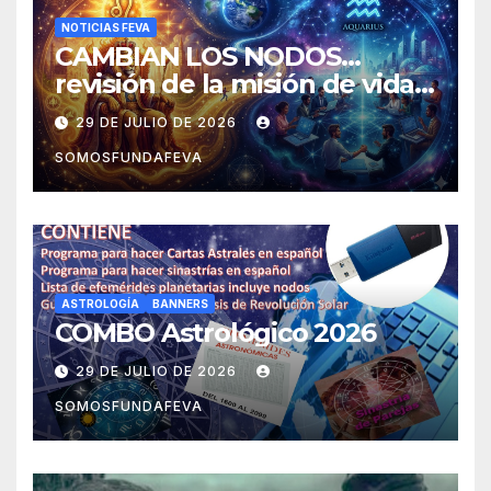
NOTICIAS FEVA
CAMBIAN LOS NODOS…
revisión de la misión de vida y
experiencias
29 DE JULIO DE 2026
SOMOSFUNDAFEVA
ASTROLOGÍA
BANNERS
COMBO Astrológico 2026
29 DE JULIO DE 2026
SOMOSFUNDAFEVA