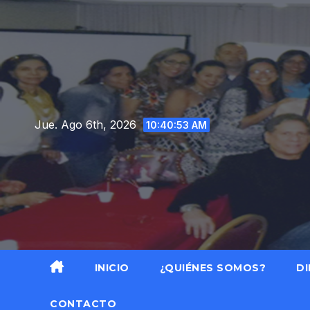
Saltar
al
contenido
Jue. Ago 6th, 2026
10:40:54 AM
INICIO
¿QUIÉNES SOMOS?
DI
CONTACTO