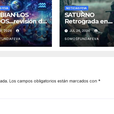
S FEVA
NOTICIAS FEVA
BIAN LOS
SATURNO
OS…revisión de
Retrograda en
isión de vida y
Aries… A revisar
9, 2026
JUL 26, 2026
riencias
nuestras accion
pasadas y pensa
FUNDAFEVA
SOMOSFUNDAFEVA
mejor las futura
cada.
Los campos obligatorios están marcados con
*