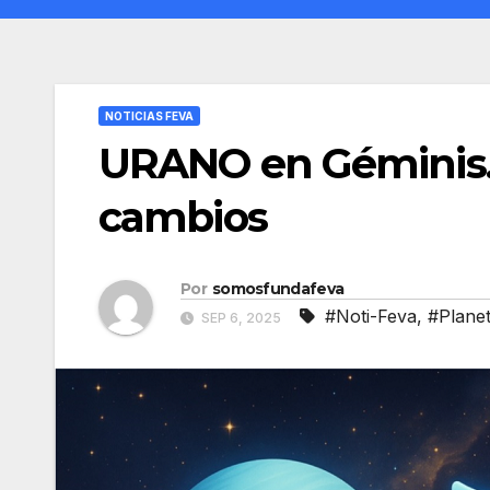
NOTICIAS FEVA
URANO en Géminis… 
cambios
Por
somosfundafeva
#Noti-Feva
,
#Plane
SEP 6, 2025