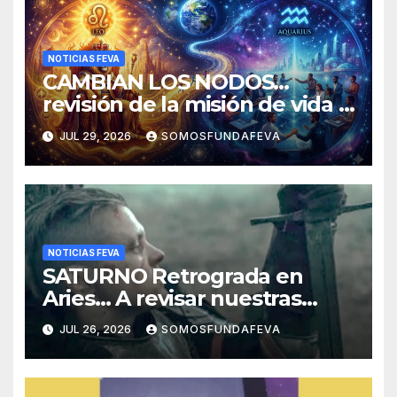
NOTICIAS FEVA
CAMBIAN LOS NODOS…
revisión de la misión de vida y
experiencias
JUL 29, 2026
SOMOSFUNDAFEVA
NOTICIAS FEVA
SATURNO Retrograda en
Aries… A revisar nuestras
acciones pasadas y pensar
JUL 26, 2026
SOMOSFUNDAFEVA
mejor las futuras