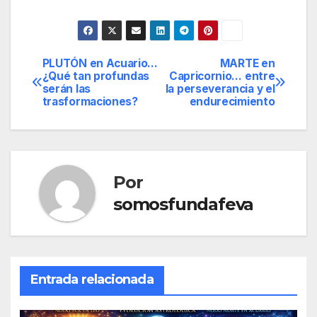
PLUTÓN en Acuario…
MARTE en
Navegación
¿Qué tan profundas
Capricornio… entre
serán las
la perseverancia y el
de
trasformaciones?
endurecimiento
entradas
Por
somosfundafeva
Entrada relacionada