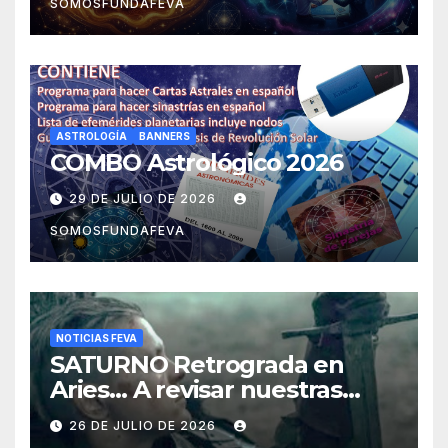
SOMOSFUNDAFEVA
ASTROLOGÍA
BANNERS
COMBO Astrológico 2026
29 DE JULIO DE 2026
SOMOSFUNDAFEVA
NOTICIAS FEVA
SATURNO Retrograda en
Aries… A revisar nuestras
acciones pasadas y pensar
26 DE JULIO DE 2026
mejor las futuras