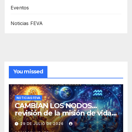
Eventos
Noticias FEVA
You missed
NOTICIAS FEVA
CAMBIAN LOS NODOS…
revisión de la misión de vida y
experiencias
29 DE JULIO DE 2026