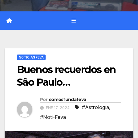
NOTICIAS FEVA
Buenos recuerdos en
Sâo Paulo…
Por
somosfundafeva
#Astrología
,
ENE 17, 2024
#Noti-Feva