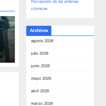
Percepción de las antenas
cósmicas
Archivos
agosto 2026
es
julio 2026
r
s
junio 2026
mayo 2026
abril 2026
marzo 2026