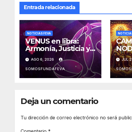
Entrada relacionada
NOTICIAS FEVA
NOTICIA
VENUS en libra:
CAM
Armonía, Justicia y
NOD
Diplomacia
la m
AGO 6, 2026
JUL 2
expe
SOMOSFUNDAFEVA
SOMOS
Deja un comentario
Tu dirección de correo electrónico no será publi
Comentario
*