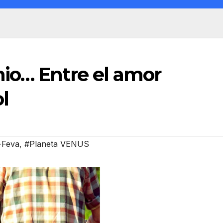
io… Entre el amor
l
-Feva
,
#Planeta VENUS