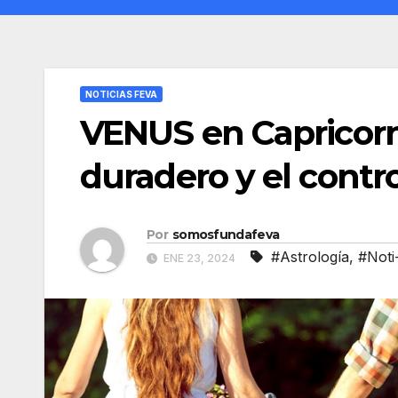
NOTICIAS FEVA
VENUS en Capricorn
duradero y el contro
Por
somosfundafeva
#Astrología
,
#Noti
ENE 23, 2024