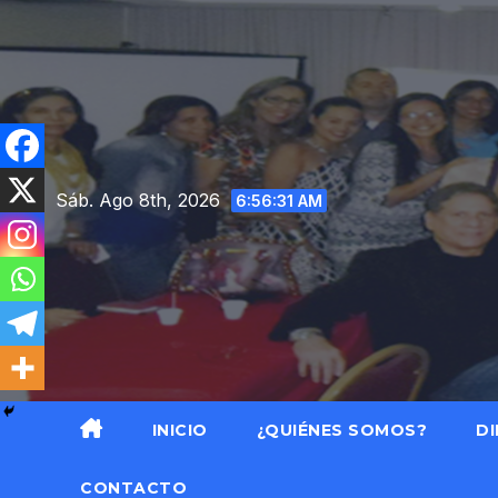
Saltar
al
contenido
Sáb. Ago 8th, 2026
6:56:32 AM
INICIO
¿QUIÉNES SOMOS?
DI
CONTACTO