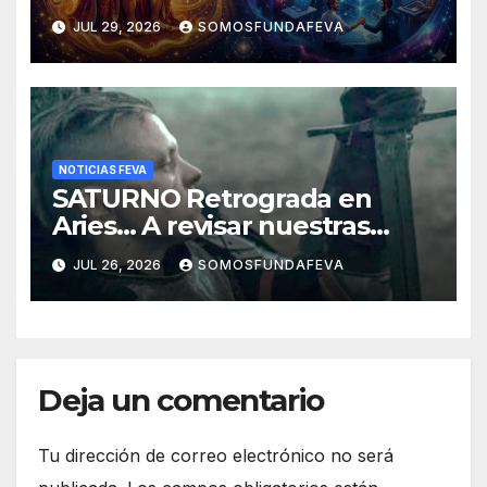
experiencias
JUL 29, 2026
SOMOSFUNDAFEVA
NOTICIAS FEVA
SATURNO Retrograda en
Aries… A revisar nuestras
acciones pasadas y pensar
JUL 26, 2026
SOMOSFUNDAFEVA
mejor las futuras
Deja un comentario
Tu dirección de correo electrónico no será