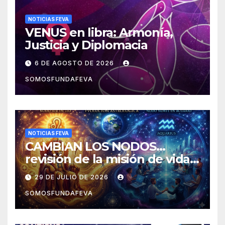
NOTICIAS FEVA
VENUS en libra: Armonía,
Justicia y Diplomacia
6 DE AGOSTO DE 2026
SOMOSFUNDAFEVA
NOTICIAS FEVA
CAMBIAN LOS NODOS…
revisión de la misión de vida y
experiencias
29 DE JULIO DE 2026
SOMOSFUNDAFEVA