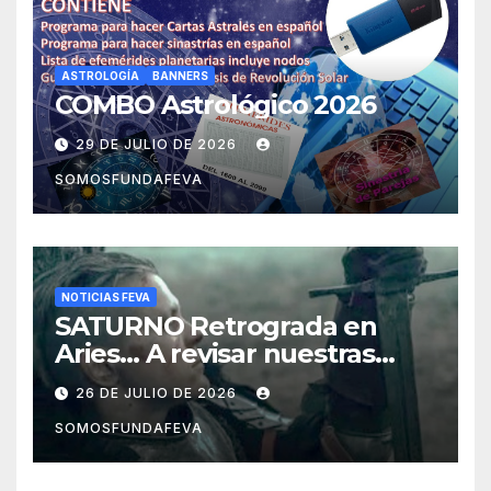
ASTROLOGÍA
BANNERS
COMBO Astrológico 2026
29 DE JULIO DE 2026
SOMOSFUNDAFEVA
NOTICIAS FEVA
SATURNO Retrograda en
Aries… A revisar nuestras
acciones pasadas y pensar
26 DE JULIO DE 2026
mejor las futuras
SOMOSFUNDAFEVA