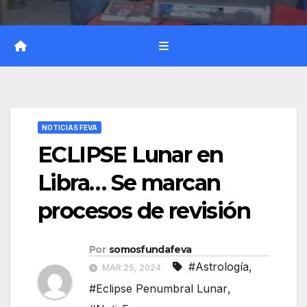
NOTICIAS FEVA
ECLIPSE Lunar en
Libra… Se marcan
procesos de revisión
Por
somosfundafeva
#Astrología
,
MAR 25, 2024
#Eclipse Penumbral Lunar
,