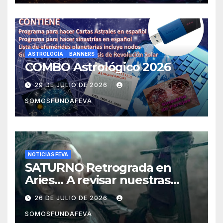
ASTROLOGÍA
BANNERS
COMBO Astrológico 2026
29 DE JULIO DE 2026
SOMOSFUNDAFEVA
NOTICIAS FEVA
SATURNO Retrograda en
Aries… A revisar nuestras
acciones pasadas y pensar
26 DE JULIO DE 2026
mejor las futuras
SOMOSFUNDAFEVA