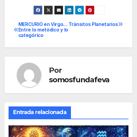
MERCURIO en Virgo…
Tránsitos Planetarios
Navegación
Entre lo metódico y lo
categórico
de
entradas
Por
somosfundafeva
Entrada relacionada