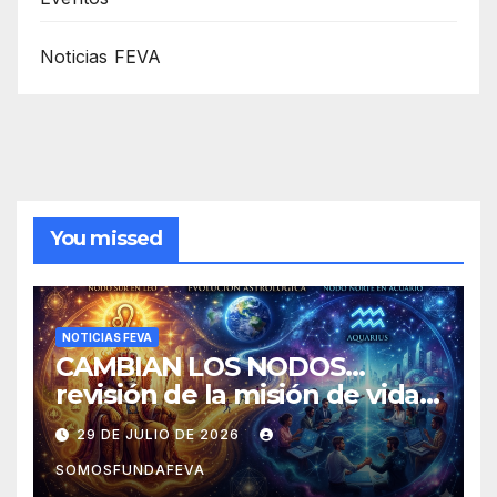
Noticias FEVA
You missed
NOTICIAS FEVA
CAMBIAN LOS NODOS…
revisión de la misión de vida y
experiencias
29 DE JULIO DE 2026
SOMOSFUNDAFEVA