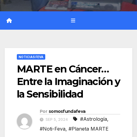
NOTICIAS FEVA
MARTE en Cáncer…
Entre la Imaginación y
la Sensibilidad
Por
somosfundafeva
#Astrología
,
SEP 5, 2024
#Noti-Feva
,
#Planeta MARTE