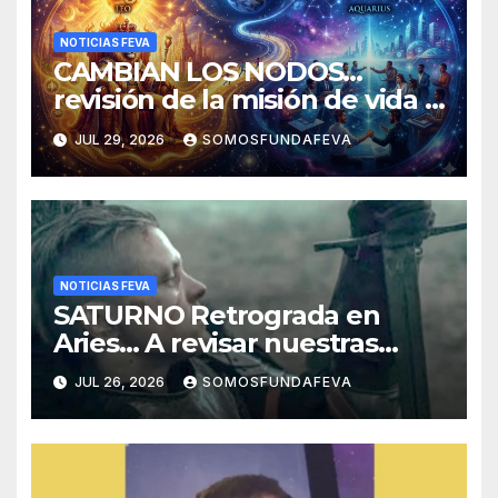
NOTICIAS FEVA
CAMBIAN LOS NODOS…
revisión de la misión de vida y
experiencias
JUL 29, 2026
SOMOSFUNDAFEVA
NOTICIAS FEVA
SATURNO Retrograda en
Aries… A revisar nuestras
acciones pasadas y pensar
JUL 26, 2026
SOMOSFUNDAFEVA
mejor las futuras