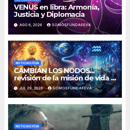
VENUS en libra: Armonía,
Justicia y Diplomacia
AGO 6, 2026
SOMOSFUNDAFEVA
NOTICIAS FEVA
CAMBIAN LOS NODOS…
revisión de la misión de vida y
experiencias
JUL 29, 2026
SOMOSFUNDAFEVA
NOTICIAS FEVA