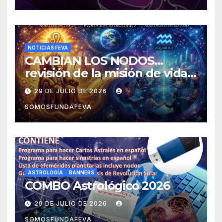
NOTICIAS FEVA
CAMBIAN LOS NODOS…
revisión de la misión de vida y
experiencias
29 DE JULIO DE 2026
SOMOSFUNDAFEVA
ASTROLOGÍA
BANNERS
COMBO Astrológico 2026
29 DE JULIO DE 2026
SOMOSFUNDAFEVA