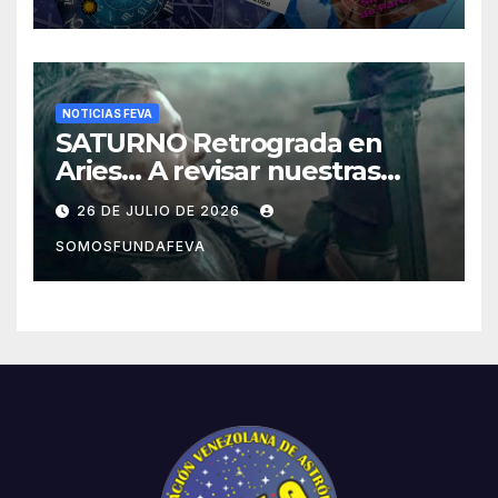
NOTICIAS FEVA
SATURNO Retrograda en
Aries… A revisar nuestras
acciones pasadas y pensar
26 DE JULIO DE 2026
mejor las futuras
SOMOSFUNDAFEVA