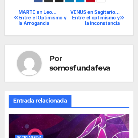
MARTE en Leo…
VENUS en Sagitario…
Navegación
Entre el Optimismo y
Entre el optimismo y
la Arrogancia
la inconstancia
de
entradas
Por
somosfundafeva
Entrada relacionada
NOTICIAS FEVA