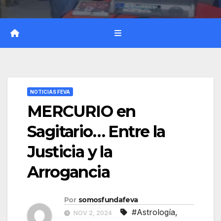
NOTICIAS FEVA
MERCURIO en
Sagitario… Entre la
Justicia y la
Arrogancia
Por
somosfundafeva
#Astrología
,
NOV 2, 2024