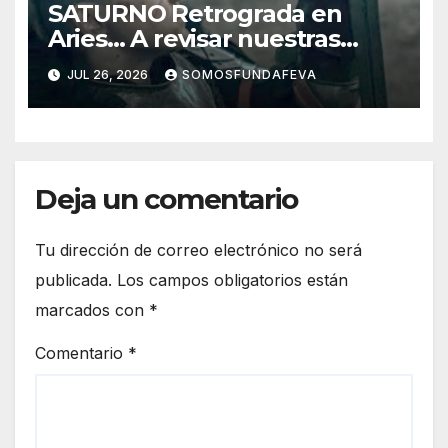
SATURNO Retrograda en
Aries… A revisar nuestras
acciones pasadas y pensar
JUL 26, 2026
SOMOSFUNDAFEVA
mejor las futuras
Deja un comentario
Tu dirección de correo electrónico no será
publicada.
Los campos obligatorios están
marcados con
*
Comentario
*