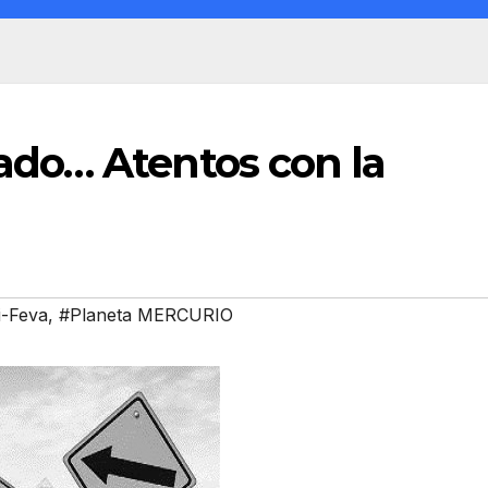
do… Atentos con la
i-Feva
,
#Planeta MERCURIO