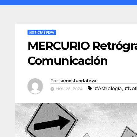
NOTICIAS FEVA
MERCURIO Retrógra
Comunicación
Por
somosfundafeva
#Astrología
,
#Not
NOV 26, 2024