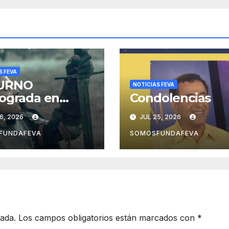
S FEVA
URNO
NOTICIAS FEVA
ograda en
Condolencias
s… A revisar
6, 2026
JUL 25, 2026
tras acciones
das y pensar
FUNDAFEVA
SOMOSFUNDAFEVA
r las futuras
cada.
Los campos obligatorios están marcados con
*