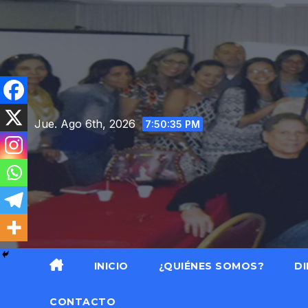
Saltar
al
contenido
Jue. Ago 6th, 2026
7:50:37 PM
INICIO
¿QUIÉNES SOMOS?
DI
CONTACTO