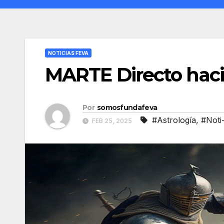
NOTICIAS FEVA
MARTE Directo hacia
Por
somosfundafeva
#Astrología
,
#Noti
FEB 25, 2025