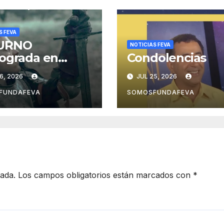
S FEVA
URNO
NOTICIAS FEVA
ograda en
Condolencias
s… A revisar
6, 2026
JUL 25, 2026
tras acciones
das y pensar
FUNDAFEVA
SOMOSFUNDAFEVA
r las futuras
cada.
Los campos obligatorios están marcados con
*