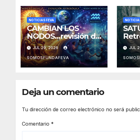
NOTICIAS FEVA
NOTICIA
CAMBIAN LOS
SAT
NODOS…revisión de
Retr
la misión de vida y
Arie
JUL 29, 2026
JUL 2
experiencias
nues
pasa
SOMOSFUNDAFEVA
SOMOS
mejo
Deja un comentario
Tu dirección de correo electrónico no será publi
Comentario
*