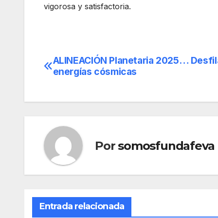
vigorosa y satisfactoria.
ALINEACIÓN Planetaria 2025… Desfil
Navegación
energías cósmicas
de
entradas
Por
somosfundafeva
Entrada relacionada