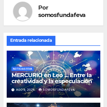
Por
somosfundafeva
Entrada relacionada
NOTICIAS FEVA
MERCURIO en Leo … Entre la
creatividad y la especulación
AGO 9, 2026
SOMOSFUNDAFEVA