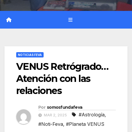
NOTICIAS FEVA
VENUS Retrógrado…
Atención con las
relaciones
Por
somosfundafeva
#Astrología
,
MAR 2, 2025
#Noti-Feva
,
#Planeta VENUS