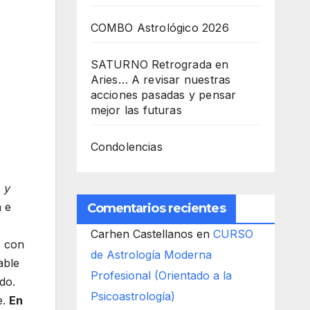
COMBO Astrológico 2026
SATURNO Retrograda en
Aries… A revisar nuestras
acciones pasadas y pensar
mejor las futuras
Condolencias
 y
a e
Comentarios recientes
Carhen Castellanos
en
CURSO
s con
de Astrología Moderna
able
Profesional (Orientado a la
do.
Psicoastrología)
e.
En