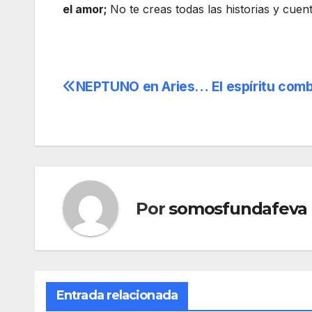
el amor;
No te creas todas las historias y cuen
NEPTUNO en Aries… El espíritu comb
Navegación
de
entradas
Por
somosfundafeva
Entrada relacionada