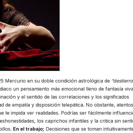
025 Mercurio en su doble condición astrológica de
“destierro
odiaco un pensamiento más emocional lleno de fantasía viv
vinación y el sentido de las correlaciones y los significados
d de empatía y disposición telepática. No obstante, atento
e te impida ver realidades. Podrías ser fácilmente influenci
honestidades, los caprichos infantiles y la critica sin senti
illos.
En el trabajo;
Decisiones que se toman intuitivament