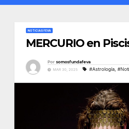
NOTICIAS FEVA
MERCURIO en Piscis
Por
somosfundafeva
#Astrología
,
#Not
MAR 30, 2025