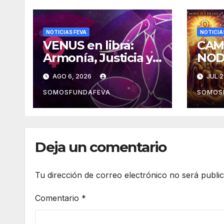
NOTICIAS FEVA
NOTICIA
VENUS en libra:
CAM
Armonía, Justicia y
NOD
Diplomacia
la m
AGO 6, 2026
JUL 2
expe
SOMOSFUNDAFEVA
SOMOS
Deja un comentario
Tu dirección de correo electrónico no será publi
Comentario
*