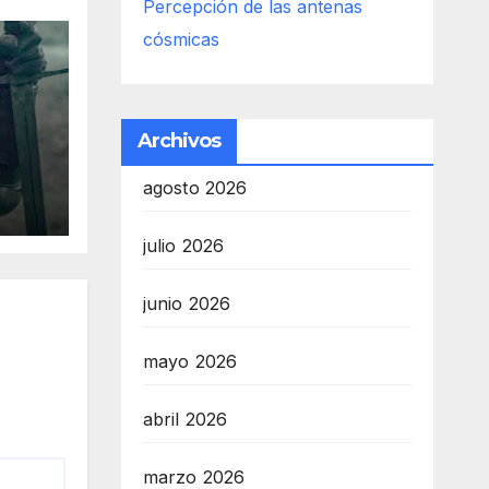
Percepción de las antenas
cósmicas
Archivos
es
agosto 2026
r
s
julio 2026
junio 2026
mayo 2026
abril 2026
marzo 2026