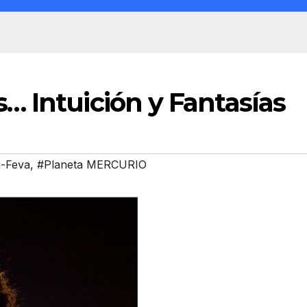
… Intuición y Fantasías
i-Feva
,
#Planeta MERCURIO