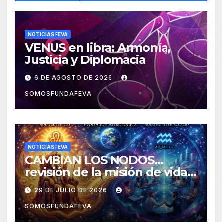
NOTICIAS FEVA
VENUS en libra: Armonía,
Justicia y Diplomacia
6 DE AGOSTO DE 2026
SOMOSFUNDAFEVA
NOTICIAS FEVA
CAMBIAN LOS NODOS…
revisión de la misión de vida y
experiencias
29 DE JULIO DE 2026
SOMOSFUNDAFEVA