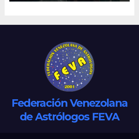
Federación Venezolana
de Astrólogos FEVA