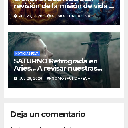
revisión de la misión de vida y
experiencias
JUL 29, 2026
SOMOSFUNDAFEVA
NOTICIAS FEVA
SATURNO Retrograda en
Aries… A revisar nuestras
acciones pasadas y pensar
JUL 26, 2026
SOMOSFUNDAFEVA
mejor las futuras
Deja un comentario