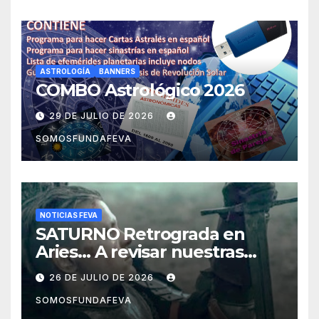
ASTROLOGÍA
BANNERS
COMBO Astrológico 2026
29 DE JULIO DE 2026
SOMOSFUNDAFEVA
NOTICIAS FEVA
SATURNO Retrograda en
Aries… A revisar nuestras
acciones pasadas y pensar
26 DE JULIO DE 2026
mejor las futuras
SOMOSFUNDAFEVA