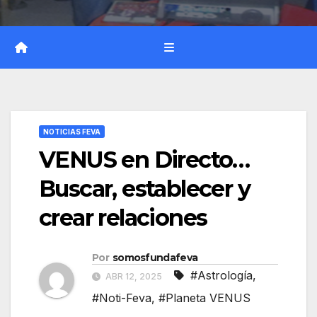
NOTICIAS FEVA
VENUS en Directo…
Buscar, establecer y
crear relaciones
Por
somosfundafeva
#Astrología
,
ABR 12, 2025
#Noti-Feva
,
#Planeta VENUS