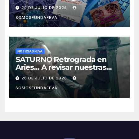
29 DE JULIO DE 2026
SOMOSFUNDAFEVA
NOTICIAS FEVA
SATURNO Retrograda en
Aries… A revisar nuestras
acciones pasadas y pensar
26 DE JULIO DE 2026
mejor las futuras
SOMOSFUNDAFEVA