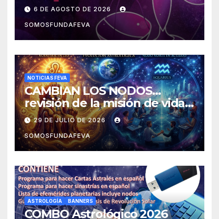
6 DE AGOSTO DE 2026
SOMOSFUNDAFEVA
NOTICIAS FEVA
CAMBIAN LOS NODOS…
revisión de la misión de vida y
experiencias
29 DE JULIO DE 2026
SOMOSFUNDAFEVA
ASTROLOGÍA
BANNERS
COMBO Astrológico 2026