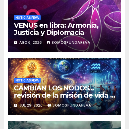
NOTICIAS FEVA
VENUS en libra: Armonía,
Justicia y Diplomacia
AGO 6, 2026
SOMOSFUNDAFEVA
NOTICIAS FEVA
CAMBIAN LOS NODOS…
revisión de la misión de vida y
experiencias
JUL 29, 2026
SOMOSFUNDAFEVA