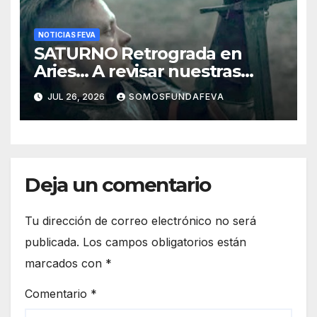
NOTICIAS FEVA
SATURNO Retrograda en
Aries… A revisar nuestras
acciones pasadas y pensar
JUL 26, 2026
SOMOSFUNDAFEVA
mejor las futuras
Deja un comentario
Tu dirección de correo electrónico no será
publicada.
Los campos obligatorios están
marcados con
*
Comentario
*