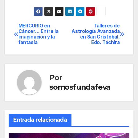
MERCURIO en
Talleres de
Navegación
Cáncer… Entre la
Astrología Avanzada
imaginación y la
en San Cristóbal,
de
fantasía
Edo. Táchira
entradas
Por
somosfundafeva
Entrada relacionada