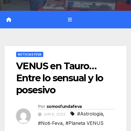
NOTICIAS FEVA
VENUS en Tauro…
Entre lo sensual y lo
posesivo
Por
somosfundafeva
#Astrología
,
JUN 6, 2025
#Noti-Feva
,
#Planeta VENUS