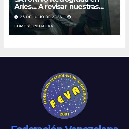
Aries… A revisar nuestras
acciones pasadas y pensar
26 DE JULIO DE 2026
mejor las futuras
SOMOSFUNDAFEVA