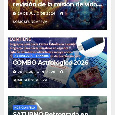
revisión de la misión de vida y
experiencias
29 DE JULIO DE 2026
SOMOSFUNDAFEVA
ASTROLOGÍA
BANNERS
COMBO Astrológico 2026
29 DE JULIO DE 2026
SOMOSFUNDAFEVA
NOTICIAS FEVA
SATURNO Retrograda en