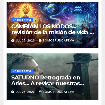
NOTICIAS FEVA
CAMBIAN LOS NODOS…
revisión de la misión de vida y
experiencias
JUL 29, 2026
SOMOSFUNDAFEVA
NOTICIAS FEVA
SATURNO Retrograda en
Aries… A revisar nuestras
acciones pasadas y pensar
JUL 26, 2026
SOMOSFUNDAFEVA
mejor las futuras