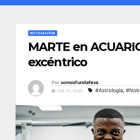
NOTICIAS FEVA
MARTE en ACUARIO… 
excéntrico
Por
somosfundafeva
#Astrología
,
#Noti
ENE 23, 2026