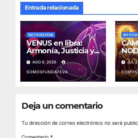
Entrada relacionada
NOTICIAS FEVA
NOTICIA
VENUS en libra:
CAM
Armonía, Justicia y
NOD
Diplomacia
la m
AGO 6, 2026
JUL 2
expe
SOMOSFUNDAFEVA
SOMOS
Deja un comentario
Tu dirección de correo electrónico no será publi
Comentario
*