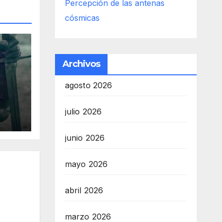
Percepción de las antenas
cósmicas
Archivos
agosto 2026
es
julio 2026
r
s
junio 2026
mayo 2026
abril 2026
marzo 2026