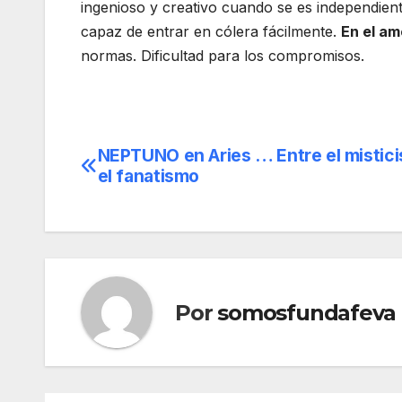
ingenioso y creativo cuando se es independient
capaz de entrar en cólera fácilmente.
En el am
normas. Dificultad para los compromisos.
NEPTUNO en Aries … Entre el mistic
Navegación
el fanatismo
de
entradas
Por
somosfundafeva