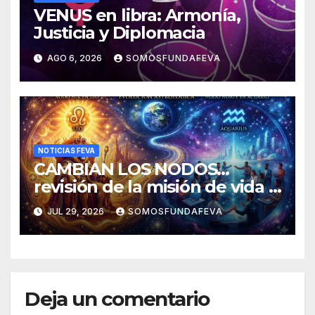
VENUS en libra: Armonía,
Justicia y Diplomacia
AGO 6, 2026
SOMOSFUNDAFEVA
NOTICIAS FEVA
CAMBIAN LOS NODOS…
revisión de la misión de vida y
experiencias
JUL 29, 2026
SOMOSFUNDAFEVA
Deja un comentario