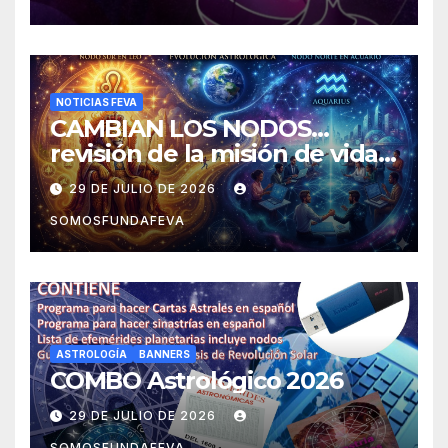
NOTICIAS FEVA
CAMBIAN LOS NODOS…
revisión de la misión de vida y
experiencias
29 DE JULIO DE 2026
SOMOSFUNDAFEVA
ASTROLOGÍA
BANNERS
COMBO Astrológico 2026
29 DE JULIO DE 2026
SOMOSFUNDAFEVA