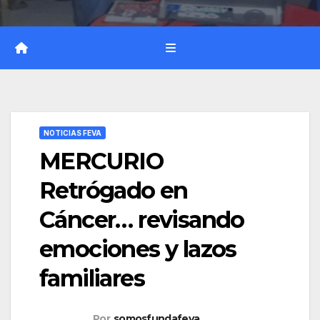
NOTICIAS FEVA
MERCURIO
Retrógado en
Cáncer… revisando
emociones y lazos
familiares
Por
somosfundafeva