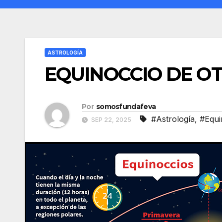
ASTROLOGÍA
EQUINOCCIO DE O
Por
somosfundafeva
#Astrología
,
#Equi
SEP 22, 2025