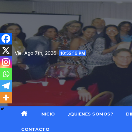
Saltar
al
contenido
Vie. Ago 7th, 2026
10:52:17 PM
INICIO
¿QUIÉNES SOMOS?
DI
CONTACTO