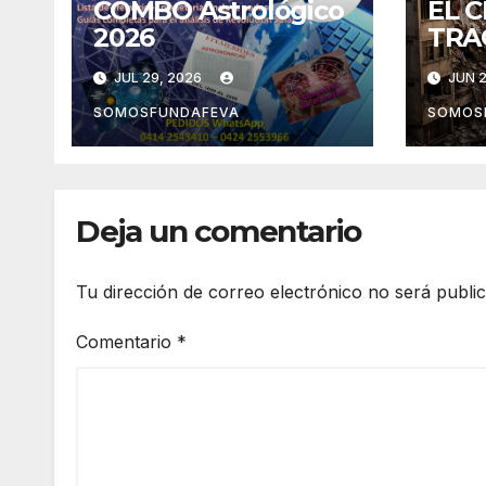
COMBO Astrológico
EL C
2026
TRA
Terr
JUL 29, 2026
JUN 2
Ven
SOMOSFUNDAFEVA
SOMOS
Deja un comentario
Tu dirección de correo electrónico no será publi
Comentario
*