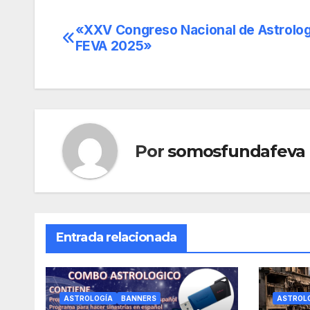
«XXV Congreso Nacional de Astrolog
Navegación
FEVA 2025»
de
entradas
Por
somosfundafeva
Entrada relacionada
ASTROLOGÍA
BANNERS
ASTROL