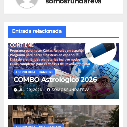
somosfundafeva
Entrada relacionada
ASTROLOGÍA
BANNERS
COMBO Astrológico 2026
JUL 29, 2026
SOMOSFUNDAFEVA
ASTROLOGÍA
NOTICIAS FEVA