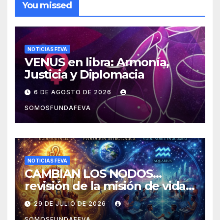
You missed
NOTICIAS FEVA
VENUS en libra: Armonía,
Justicia y Diplomacia
6 DE AGOSTO DE 2026
SOMOSFUNDAFEVA
NOTICIAS FEVA
CAMBIAN LOS NODOS…
revisión de la misión de vida y
experiencias
29 DE JULIO DE 2026
SOMOSFUNDAFEVA