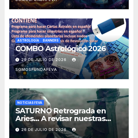
ASTROLOGÍA
BANNERS
COMBO Astrológico 2026
29 DE JULIO DE 2026
SOMOSFUNDAFEVA
NOTICIAS FEVA
SATURNO Retrograda en
Aries… A revisar nuestras
acciones pasadas y pensar
26 DE JULIO DE 2026
mejor las futuras