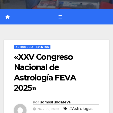
ASTROLOGÍA
EVENTOS
«XXV Congreso
Nacional de
Astrología FEVA
2025»
Por
somosfundafeva
#Astrología
,
NOV 30, 2025